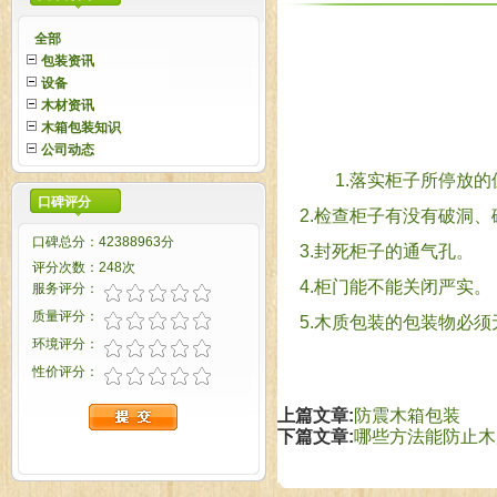
全部
包装资讯
设备
木材资讯
木箱包装知识
公司动态
1.落实柜子所停放的
口碑评分
2.检查柜子有没有破洞、
口碑总分：42388963分
3.封死柜子的通气孔。
评分次数：248次
4.柜门能不能关闭严实。
服务评分：
质量评分：
5.木质包装的包装物必
环境评分：
性价评分：
上篇文章:
防震木箱包装
下篇文章:
哪些方法能防止木