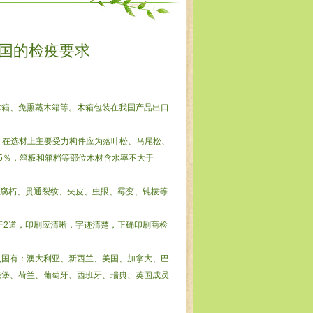
国的检疫要求
木箱、免熏蒸木箱等。木箱包装在我国产品出口
定。在选材上主要受力构件应为落叶松、马尾松、
5％，箱板和箱档等部位木材含水率不大于
许有腐朽、贯通裂纹、夹皮、虫眼、霉变、钝棱等
于2道，印刷应清晰，字迹清楚，正确印刷商检
入国有：澳大利亚、新西兰、美国、加拿大、巴
森堡、荷兰、葡萄牙、西班牙、瑞典、英国成员