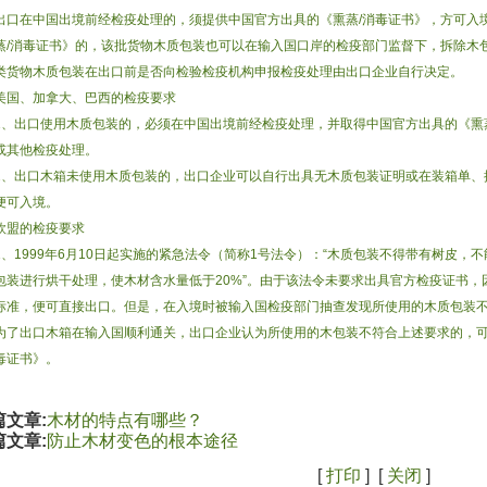
出口在中国出境前经检疫处理的，须提供中国官方出具的《熏蒸/消毒证书》，方可入
蒸/消毒证书》的，该批货物木质包装也可以在输入国口岸的检疫部门监督下，拆除木
类货物木质包装在出口前是否向检验检疫机构申报检疫处理由出口企业自行决定。
美国、加拿大、巴西的检疫要求
1、出口使用木质包装的，必须在中国出境前经检疫处理，并取得中国官方出具的《熏
或其他检疫处理。
2、出口木箱未使用木质包装的，出口企业可以自行出具无木质包装证明或在装箱单、
便可入境。
欧盟的检疫要求
1、1999年6月10日起实施的紧急法令（简称1号法令）：“木质包装不得带有树皮
包装进行烘干处理，使木材含水量低于20%”。由于该法令未要求出具官方检疫证书
标准，便可直接出口。但是，在入境时被输入国检疫部门抽查发现所使用的木质包装
为了出口木箱在输入国顺利通关，出口企业认为所使用的木包装不符合上述要求的，可
毒证书》。
篇文章:
木材的特点有哪些？
篇文章:
防止木材变色的根本途径
[
打印
] [
关闭
]