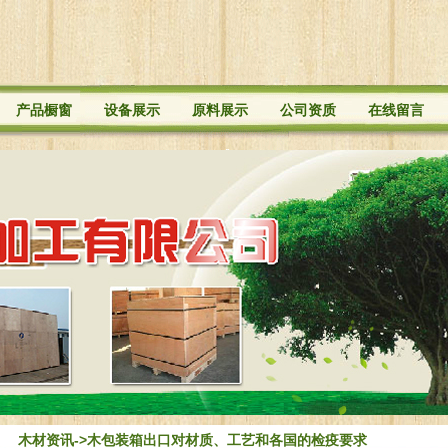
产品橱窗
设备展示
原料展示
公司资质
在线留言
木材资讯
->木包装箱出口对材质、工艺和各国的检疫要求